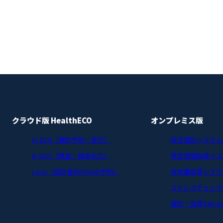
クラウド版 HealthECO
オンプレミス版
H-ECO（健診予約・受付）
総合健診システム
K-ECO（検査・結果出力）
特定保健指導シス
i-eco（受診者向けWeb予約）
低栄養指導システ
ストレスチェック
健診・指導XMLtoE