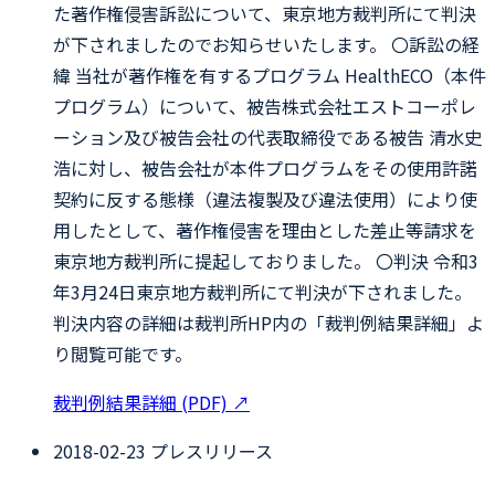
た著作権侵害訴訟について、東京地方裁判所にて判決
が下されましたのでお知らせいたします。 〇訴訟の経
緯 当社が著作権を有するプログラム HealthECO（本件
プログラム）について、被告株式会社エストコーポレ
ーション及び被告会社の代表取締役である被告 清水史
浩に対し、被告会社が本件プログラムをその使用許諾
契約に反する態様（違法複製及び違法使用）により使
用したとして、著作権侵害を理由とした差止等請求を
東京地方裁判所に提起しておりました。 〇判決 令和3
年3月24日東京地方裁判所にて判決が下されました。
判決内容の詳細は裁判所HP内の「裁判例結果詳細」よ
り閲覧可能です。
裁判例結果詳細 (PDF)
↗
2018-02-23
プレスリリース