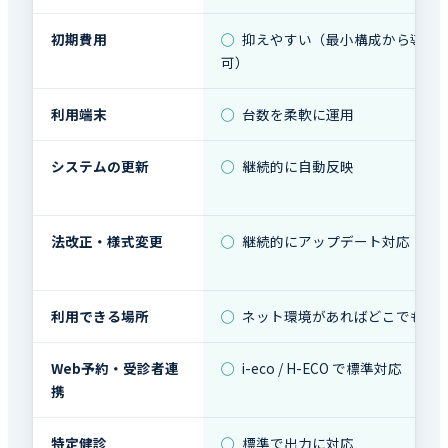
初期費用
◯
抑えやすい（最小構成から導入
可）
利用端末
◯
台数を柔軟に運用
システムの更新
◯
継続的に自動反映
法改正・様式変更
◯
継続的にアップデート対応
利用できる場所
◯
ネット環境があればどこでも
Web予約・受診者連
◯
i-eco / H-ECO で標準対応
携
特定健診
◯
標準で出力に対応